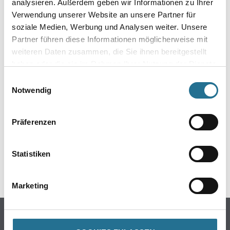
analysieren. Außerdem geben wir Informationen zu Ihrer
Verwendung unserer Website an unsere Partner für
soziale Medien, Werbung und Analysen weiter. Unsere
Partner führen diese Informationen möglicherweise mit
weiteren Daten zusammen, die Sie ihnen bereitgestellt
haben oder die sie im Rahmen Ihrer Nutzung der Dienste
gesammelt haben.
Einwilligungsauswahl
ZUSATZINFOS
Notwendig
EAN
Präferenzen
4006379052219
Statistiken
GEFAHRENHINWEISE
Marketing
Online-Shop