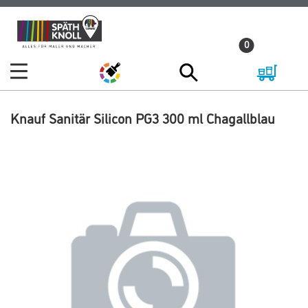
Zum
Zum
Inhalt
Navigationsmenü
0
springen
springen
Knauf Sanitär Silicon PG3 300 ml Chagallblau