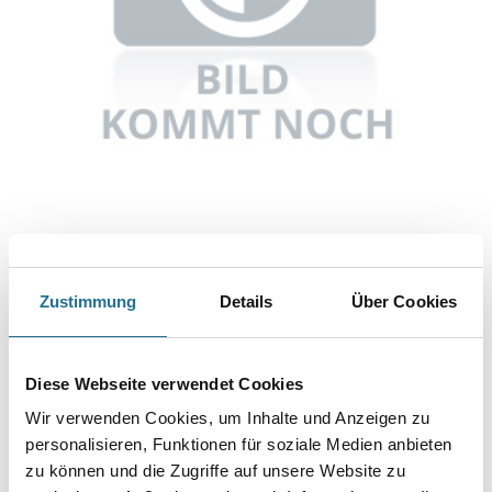
Abbildung ähnlich
Zustimmung
Details
Über Cookies
Bitte einloggen, um Preise zu sehen
Knauf Sanitär Silicon PG3 300 ml Chagallblau
Diese Webseite verwendet Cookies
Art-Nr.:
1065-002556
Wir verwenden Cookies, um Inhalte und Anzeigen zu
Umrechnungsfaktoren
personalisieren, Funktionen für soziale Medien anbieten
zu können und die Zugriffe auf unsere Website zu