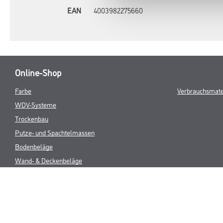
EAN
4003982275660
Online-Shop
Farbe
Verbrauchsmate
WDV-Systeme
Trockenbau
Putze- und Spachtelmassen
Bodenbeläge
Wand- & Deckenbeläge
Werkzeug & Maschinen