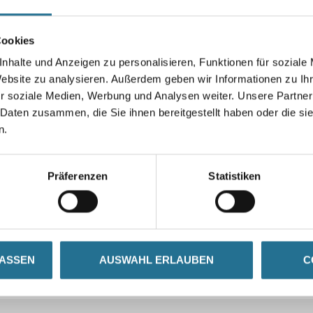
Cookies
nhalte und Anzeigen zu personalisieren, Funktionen für soziale
Website zu analysieren. Außerdem geben wir Informationen zu I
r soziale Medien, Werbung und Analysen weiter. Unsere Partner
 Daten zusammen, die Sie ihnen bereitgestellt haben oder die s
n.
Präferenzen
Statistiken
LASSEN
AUSWAHL ERLAUBEN
C
CURRENT
ZUSATZINFOS
GEFAHRENHINWEISE
TAB: