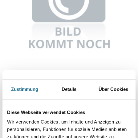
Abbildung ähnlich
Zustimmung
Details
Über Cookies
Bitte einloggen, um Preise zu sehen
Knauf TB Ballistiknagel RNC-SB28/40NK KAR = 325 STK, gegurtet
Diese Webseite verwendet Cookies
Art-Nr.:
1065-003573
Wir verwenden Cookies, um Inhalte und Anzeigen zu
personalisieren, Funktionen für soziale Medien anbieten
Umrechnungsfaktoren
zu können und die Zugriffe auf unsere Website zu