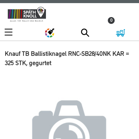
Zum
Zum
Inhalt
Navigationsmenü
0
springen
springen
Knauf TB Ballistiknagel RNC-SB28/40NK KAR =
325 STK, gegurtet