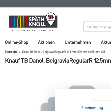
Zum
Zum
Inhalt
Navigationsmenü
springen
springen
Online-Shop
Aktionen
Unternehmen
Aktue
Startseite
Knauf TB Danol. BelgraviaRegularR 12,5mm 625 mm x 625 mm S15
Knauf TB Danol. BelgraviaRegularR 12,5
Zustimmung