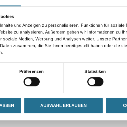
Cookies
nhalte und Anzeigen zu personalisieren, Funktionen für soziale
Website zu analysieren. Außerdem geben wir Informationen zu I
r soziale Medien, Werbung und Analysen weiter. Unsere Partner
 Daten zusammen, die Sie ihnen bereitgestellt haben oder die s
n.
Präferenzen
Statistiken
LASSEN
AUSWAHL ERLAUBEN
C
CURRENT
ZUSATZINFOS
GEFAHRENHINWEISE
TAB: