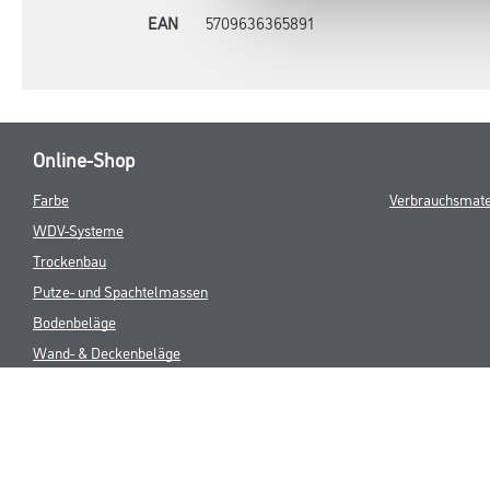
EAN
5709636365891
Online-Shop
Farbe
Verbrauchsmate
WDV-Systeme
Trockenbau
Putze- und Spachtelmassen
Bodenbeläge
Wand- & Deckenbeläge
Werkzeug & Maschinen