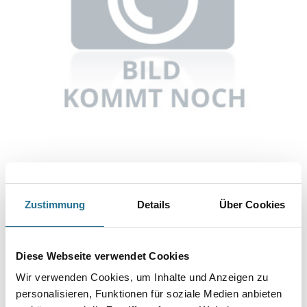
Abbildung ähnlich
Zustimmung
Details
Über Cookies
Bitte einloggen, um Preise zu sehen
Knauf TB Diamant-Hartgipsplatte 12,5mm GKFI 2750 mm x 1250
Diese Webseite verwendet Cookies
mm
Art-Nr.:
1065-003569
Wir verwenden Cookies, um Inhalte und Anzeigen zu
personalisieren, Funktionen für soziale Medien anbieten
Umrechnungsfaktoren