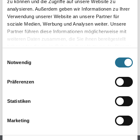
zu können und die Zugriffe auf unsere Website zu
analysieren. Außerdem geben wir Informationen zu Ihrer
Verwendung unserer Website an unsere Partner für
soziale Medien, Werbung und Analysen weiter. Unsere
Partner führen diese Informationen möglicherweise mit
weiteren Daten zusammen, die Sie ihnen bereitgestellt
haben oder die sie im Rahmen Ihrer Nutzung der Dienste
gesammelt haben.
Einwilligungsauswahl
Notwendig
ZUSATZINFOS
Präferenzen
EAN
4003982250575
Statistiken
GEFAHRENHINWEISE
Marketing