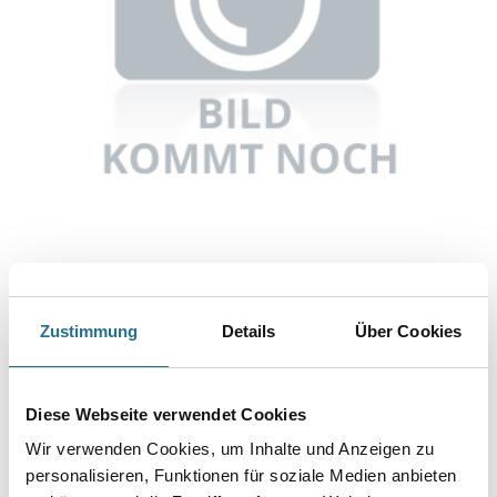
Abbildung ähnlich
Zustimmung
Details
Über Cookies
Bitte einloggen, um Preise zu sehen
Knauf TB Diamantschraube XTB Bohrspitze 3,9 38 Pack = 1000
Diese Webseite verwendet Cookies
Stk
Art-Nr.:
1065-002956
Wir verwenden Cookies, um Inhalte und Anzeigen zu
personalisieren, Funktionen für soziale Medien anbieten
Umrechnungsfaktoren