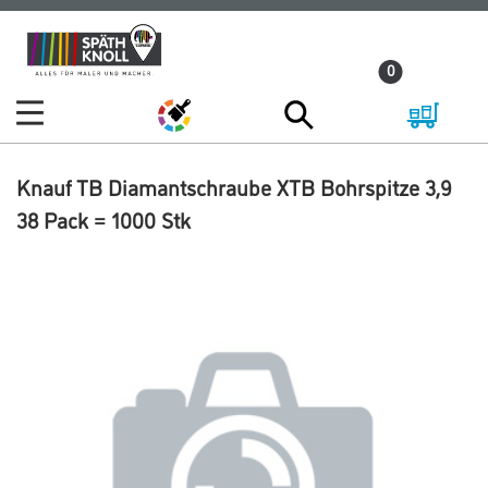
Zum
Zum
Inhalt
Navigationsmenü
0
springen
springen
Knauf TB Diamantschraube XTB Bohrspitze 3,9
38 Pack = 1000 Stk