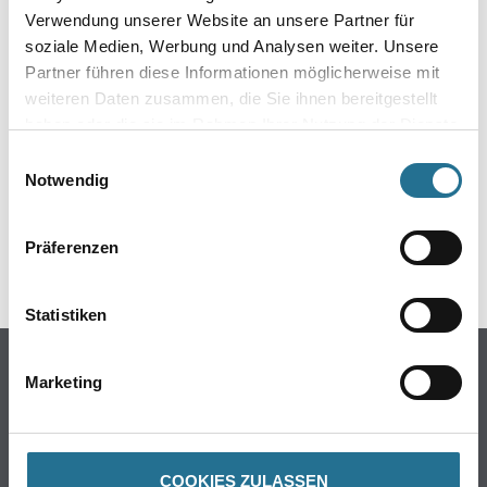
Verwendung unserer Website an unsere Partner für
soziale Medien, Werbung und Analysen weiter. Unsere
Partner führen diese Informationen möglicherweise mit
weiteren Daten zusammen, die Sie ihnen bereitgestellt
haben oder die sie im Rahmen Ihrer Nutzung der Dienste
gesammelt haben.
Einwilligungsauswahl
Notwendig
GEFAHRENHINWEISE
Präferenzen
Statistiken
Online-Shop
Marketing
Farbe
WDV-Systeme
Trockenbau
COOKIES ZULASSEN