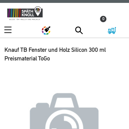
Zum
Zum
Inhalt
Navigationsmenü
0
springen
springen
Knauf TB Fenster und Holz Silicon 300 ml
Preismaterial ToGo