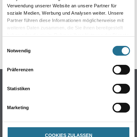
Putze- und Spachtelmassen
Verwendung unserer Website an unsere Partner für
Bodenbeläge
soziale Medien, Werbung und Analysen weiter. Unsere
Wand- & Deckenbeläge
Partner führen diese Informationen möglicherweise mit
weiteren Daten zusammen, die Sie ihnen bereitgestellt
Werkzeug & Maschinen
haben oder die sie im Rahmen Ihrer Nutzung der Dienste
Verbrauchsmaterialien
gesammelt haben.
Einwilligungsauswahl
Notwendig
Späth Knoll GmbH
Unternehmen
Präferenzen
Aktuelles
Services
Statistiken
Karriere
Sortiment
Marketing
FAQ
Rechtliches
COOKIES ZULASSEN