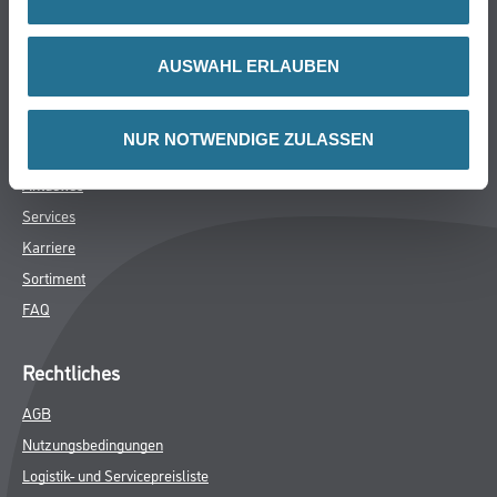
AGB
Nutzungsbedingungen
Logistik- und Servicepreisliste
AUSWAHL ERLAUBEN
Impressum
Datenschutz
NUR NOTWENDIGE ZULASSEN
Integrität
Kontakt
Follow Us
© Copyright CMS Dienstleistungs-Gesellschaft
* NUR FÜR GEWERBLICHE KUNDEN. ALLE ANGEGEBENEN PREISE
SIND ZZGL. GESETZLICHER MWST.
**Punktestand wird innerhalb mehrerer Wochen aktualisiert.