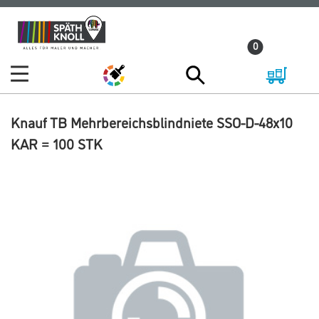
Zum
Zum
Inhalt
Navigationsmenü
0
springen
springen
Knauf TB Mehrbereichsblindniete SSO-D-48x10
KAR = 100 STK