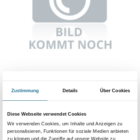
Abbildung ähnlich
Zustimmung
Details
Über Cookies
Bitte einloggen, um Preise zu sehen
Knauf TB Mehrbereichsblindniete SSO-D-48x10 KAR = 100 STK
Diese Webseite verwendet Cookies
Art-Nr.:
1065-003586
Wir verwenden Cookies, um Inhalte und Anzeigen zu
personalisieren, Funktionen für soziale Medien anbieten
Umrechnungsfaktoren
zu können und die Zugriffe auf unsere Website zu