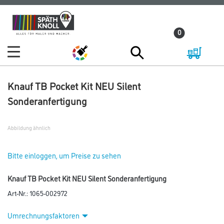
Zum
Zum
Inhalt
Navigationsmenü
0
springen
springen
Knauf TB Pocket Kit NEU Silent
Sonderanfertigung
Abbildung ähnlich
Bitte einloggen, um Preise zu sehen
Knauf TB Pocket Kit NEU Silent Sonderanfertigung
Art-Nr.:
1065-002972
Umrechnungsfaktoren