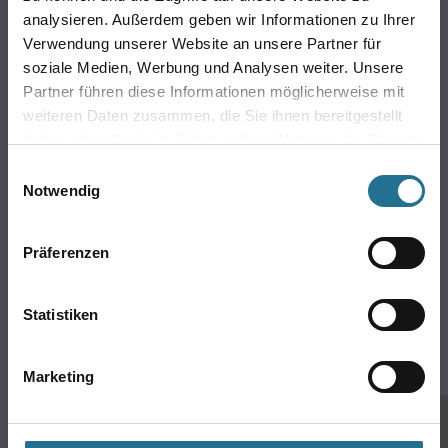
Online-Shop
analysieren. Außerdem geben wir Informationen zu Ihrer
Farbe
Verwendung unserer Website an unsere Partner für
WDV-Systeme
soziale Medien, Werbung und Analysen weiter. Unsere
Partner führen diese Informationen möglicherweise mit
Trockenbau
weiteren Daten zusammen, die Sie ihnen bereitgestellt
Putze- und Spachtelmassen
haben oder die sie im Rahmen Ihrer Nutzung der Dienste
Bodenbeläge
gesammelt haben.
Einwilligungsauswahl
Wand- & Deckenbeläge
Notwendig
Werkzeug & Maschinen
Verbrauchsmaterialien
Präferenzen
Späth Knoll GmbH
Statistiken
Unternehmen
Aktuelles
Marketing
Services
Karriere
Sortiment