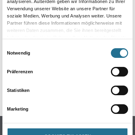
analysieren. Außerdem geben wir Informationen zu Ihrer
Verwendung unserer Website an unsere Partner für
soziale Medien, Werbung und Analysen weiter. Unsere
Partner führen diese Informationen möglicherweise mit
weiteren Daten zusammen, die Sie ihnen bereitgestellt
haben oder die sie im Rahmen Ihrer Nutzung der Dienste
gesammelt haben.
Einwilligungsauswahl
ZUSATZINFOS
Notwendig
EAN
Präferenzen
4003982329783
Statistiken
GEFAHRENHINWEISE
Marketing
Online-Shop