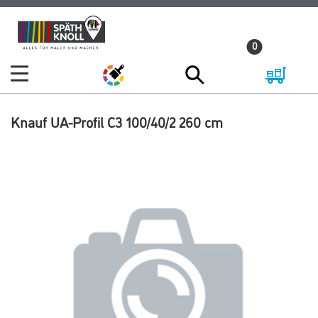
Zum
Zum
Inhalt
Navigationsmenü
0
springen
springen
Knauf UA-Profil C3 100/40/2 260 cm