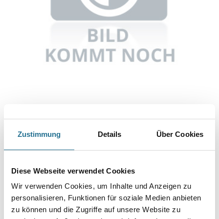
Abbildung ähnlich
Zustimmung
Details
Über Cookies
Bitte einloggen, um Preise zu sehen
Knauf UA-Profil C3 100/40/2 260 cm
Diese Webseite verwendet Cookies
Art-Nr.:
1065-002845
Wir verwenden Cookies, um Inhalte und Anzeigen zu
Umrechnungsfaktoren
personalisieren, Funktionen für soziale Medien anbieten
zu können und die Zugriffe auf unsere Website zu