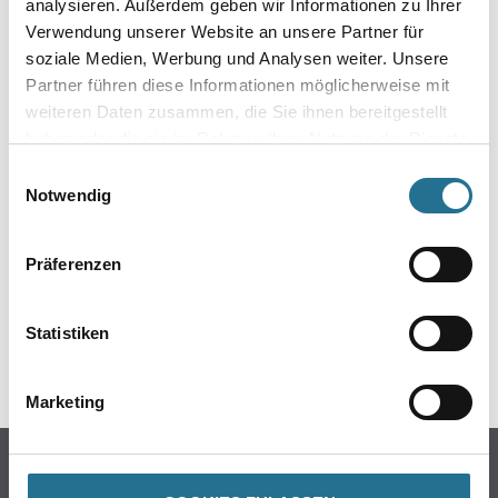
analysieren. Außerdem geben wir Informationen zu Ihrer
Verwendung unserer Website an unsere Partner für
soziale Medien, Werbung und Analysen weiter. Unsere
Partner führen diese Informationen möglicherweise mit
weiteren Daten zusammen, die Sie ihnen bereitgestellt
haben oder die sie im Rahmen Ihrer Nutzung der Dienste
gesammelt haben.
Einwilligungsauswahl
ZUSATZINFOS
Notwendig
EAN
Präferenzen
4003982330260
Statistiken
GEFAHRENHINWEISE
Marketing
Online-Shop