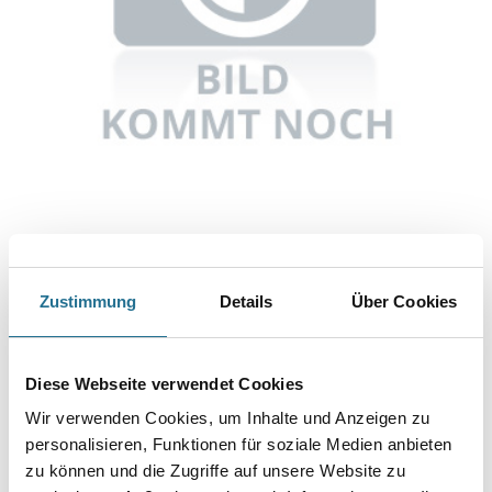
Abbildung ähnlich
Zustimmung
Details
Über Cookies
Bitte einloggen, um Preise zu sehen
Knauf UA-Profil C5M 75/40/2 350 cm
Diese Webseite verwendet Cookies
Art-Nr.:
1065-002872
Wir verwenden Cookies, um Inhalte und Anzeigen zu
Umrechnungsfaktoren
personalisieren, Funktionen für soziale Medien anbieten
zu können und die Zugriffe auf unsere Website zu