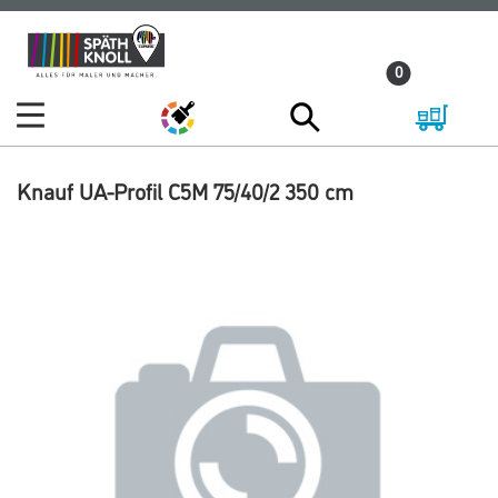
Zum
Zum
Inhalt
Navigationsmenü
0
springen
springen
Knauf UA-Profil C5M 75/40/2 350 cm