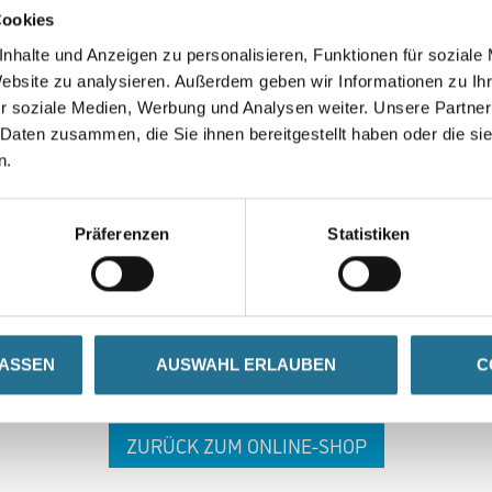
Cookies
nhalte und Anzeigen zu personalisieren, Funktionen für soziale
Website zu analysieren. Außerdem geben wir Informationen zu I
r soziale Medien, Werbung und Analysen weiter. Unsere Partner
 Daten zusammen, die Sie ihnen bereitgestellt haben oder die s
n.
 ZWISCHENFALL IST
Präferenzen
Statistiken
seln schon an der Lösung und werden das Problem so schnell
in der Zwischenzeit unseren Online-Shop und lassen Sie sic
LASSEN
AUSWAHL ERLAUBEN
C
ZURÜCK ZUM ONLINE-SHOP