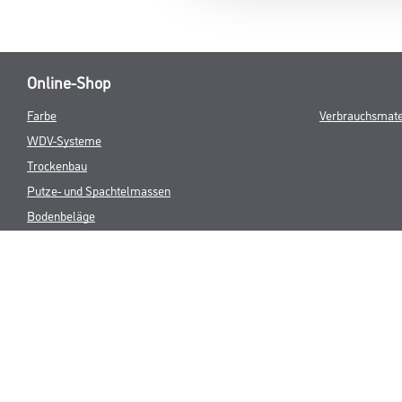
Online-Shop
Farbe
Verbrauchsmate
WDV-Systeme
Trockenbau
Putze- und Spachtelmassen
Bodenbeläge
Wand- & Deckenbeläge
Werkzeug & Maschinen