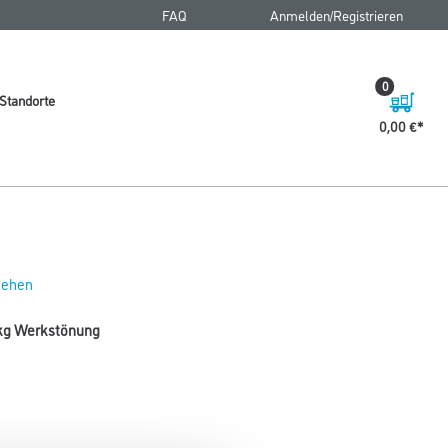
FAQ
Anmelden/Registrieren
0
Standorte
0,00 €
 sehen
 kg Werkstönung