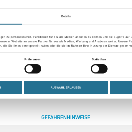
Details
gen zu personalisieren, Funktionen für soziale Medien anbieten zu können und die Zugriffe auf
 unserer Website an unsere Partner für soziale Medien, Werbung und Analysen weiter. Unsere Pa
 die Sie ihnen bereitgestellt haben oder die sie im Rahmen Ihrer Nutzung der Dienste gesamme
Präferenzen
Statistiken
N
AUSWAHL ERLAUBEN
CURRENT
GEFAHRENHINWEISE
TAB: