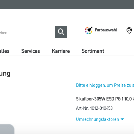
Farbauswahl
lles
Services
Karriere
Sortiment
nung
Bitte einloggen, um Preise zu
Sikafloor-305W ESD PG 1 10,0
Art-Nr.:
1012-010453
Umrechnungsfaktoren