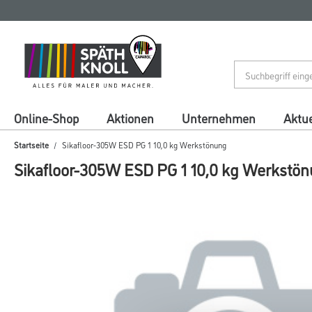
Zum
Zum
Inhalt
Navigationsmenü
springen
springen
Online-Shop
Aktionen
Unternehmen
Aktue
Startseite
Sikafloor-305W ESD PG 1 10,0 kg Werkstönung
Sikafloor-305W ESD PG 1 10,0 kg Werkstö