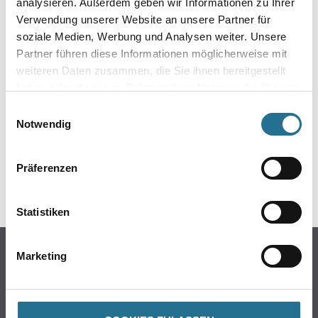
analysieren. Außerdem geben wir Informationen zu Ihrer
Verwendung unserer Website an unsere Partner für
soziale Medien, Werbung und Analysen weiter. Unsere
Partner führen diese Informationen möglicherweise mit
weiteren Daten zusammen, die Sie ihnen bereitgestellt
haben oder die sie im Rahmen Ihrer Nutzung der Dienste
gesammelt haben.
Einwilligungsauswahl
Notwendig
GEFAHRENHINWEISE
Präferenzen
Statistiken
Online-Shop
Marketing
Farbe
WDV-Systeme
Trockenbau