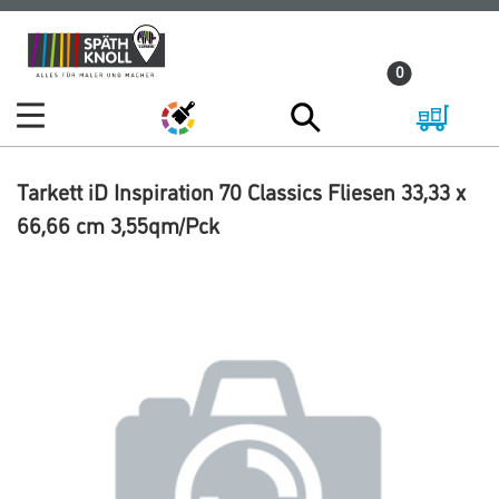
Zum
Zum
Inhalt
Navigationsmenü
0
springen
springen
Tarkett iD Inspiration 70 Classics Fliesen 33,33 x
66,66 cm 3,55qm/Pck