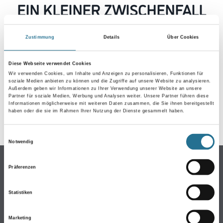
EIN KLEINER ZWISCHENFALL
IST AUFGETRETEN
Zustimmung
Details
Über Cookies
Keine Sorge, wir pinseln schon an der Lösung und
werden das Problem so schnell wie möglich beheben.
Diese Webseite verwendet Cookies
Erkunden Sie in der Zwischenzeit unseren Online-Shop
Wir verwenden Cookies, um Inhalte und Anzeigen zu personalisieren, Funktionen für
soziale Medien anbieten zu können und die Zugriffe auf unsere Website zu analysieren.
und lassen Sie sich inspirieren.
Außerdem geben wir Informationen zu Ihrer Verwendung unserer Website an unsere
Partner für soziale Medien, Werbung und Analysen weiter. Unsere Partner führen diese
ZURÜCK ZUM ONLINE-SHOP
Informationen möglicherweise mit weiteren Daten zusammen, die Sie ihnen bereitgestellt
haben oder die sie im Rahmen Ihrer Nutzung der Dienste gesammelt haben.
Einwilligungsauswahl
Notwendig
Online-Shop
Präferenzen
Farbe
WDV-Systeme
Statistiken
Trockenbau
Marketing
Putze- und Spachtelmassen