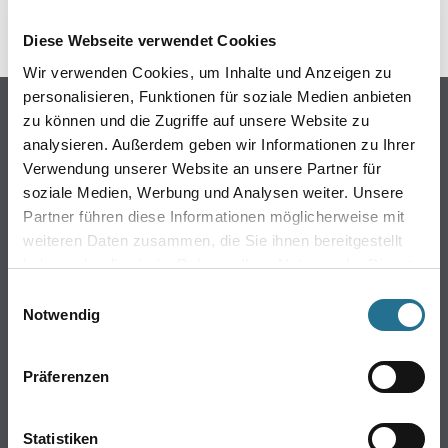
Diese Webseite verwendet Cookies
Wir verwenden Cookies, um Inhalte und Anzeigen zu
personalisieren, Funktionen für soziale Medien anbieten
Online-Shop
zu können und die Zugriffe auf unsere Website zu
analysieren. Außerdem geben wir Informationen zu Ihrer
Farbe
Verwendung unserer Website an unsere Partner für
WDV-Systeme
soziale Medien, Werbung und Analysen weiter. Unsere
Trockenbau
Partner führen diese Informationen möglicherweise mit
Putze- und Spachtelmassen
weiteren Daten zusammen, die Sie ihnen bereitgestellt
Bodenbeläge
haben oder die sie im Rahmen Ihrer Nutzung der Dienste
Wand- & Deckenbeläge
gesammelt haben.
Einwilligungsauswahl
Werkzeug & Maschinen
Notwendig
Verbrauchsmaterialien
Präferenzen
Späth Knoll GmbH
Unternehmen
Statistiken