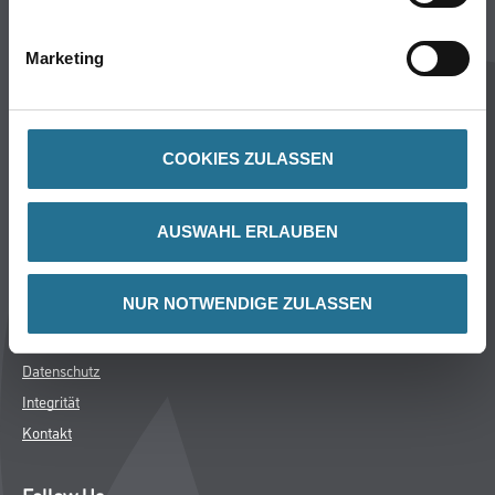
Aktuelles
Services
Marketing
Karriere
Sortiment
FAQ
COOKIES ZULASSEN
Rechtliches
AUSWAHL ERLAUBEN
AGB
Nutzungsbedingungen
NUR NOTWENDIGE ZULASSEN
Logistik- und Servicepreisliste
Impressum
Datenschutz
Integrität
Kontakt
Follow Us