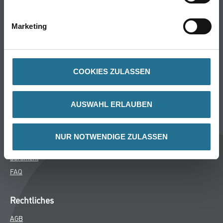
Bodenbeläge
Wand- & Deckenbeläge
Marketing
Werkzeug & Maschinen
Verbrauchsmaterialien
COOKIES ZULASSEN
Späth Knoll GmbH
Unternehmen
AUSWAHL ERLAUBEN
Aktuelles
Services
NUR NOTWENDIGE ZULASSEN
Karriere
Sortiment
FAQ
Rechtliches
AGB