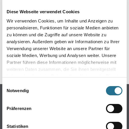
EIN KLEINER ZWISCHENFALL
Diese Webseite verwendet Cookies
IST AUFGETRETEN
Wir verwenden Cookies, um Inhalte und Anzeigen zu
personalisieren, Funktionen für soziale Medien anbieten
Keine Sorge, wir pinseln schon an der Lösung und
zu können und die Zugriffe auf unsere Website zu
werden das Problem so schnell wie möglich beheben.
analysieren. Außerdem geben wir Informationen zu Ihrer
Erkunden Sie in der Zwischenzeit unseren Online-Shop
und lassen Sie sich inspirieren.
Verwendung unserer Website an unsere Partner für
soziale Medien, Werbung und Analysen weiter. Unsere
ZURÜCK ZUM ONLINE-SHOP
Partner führen diese Informationen möglicherweise mit
weiteren Daten zusammen, die Sie ihnen bereitgestellt
haben oder die sie im Rahmen Ihrer Nutzung der Dienste
gesammelt haben.
Einwilligungsauswahl
Notwendig
Online-Shop
Farbe
Präferenzen
WDV-Systeme
Trockenbau
Statistiken
Putze- und Spachtelmassen