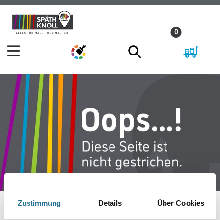
Zum
Zum
Inhalt
Navigationsmenü
0
springen
springen
Zustimmung
Details
Über Cookies