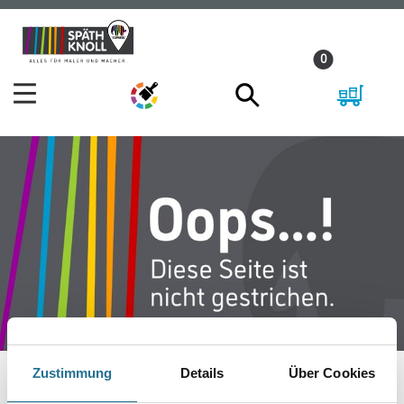
Zum
Zum
Inhalt
Navigationsmenü
0
springen
springen
Zustimmung
Details
Über Cookies