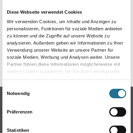
EIN KLEINER ZWISCHENFALL
Diese Webseite verwendet Cookies
IST AUFGETRETEN
Wir verwenden Cookies, um Inhalte und Anzeigen zu
personalisieren, Funktionen für soziale Medien anbieten
Keine Sorge, wir pinseln schon an der Lösung und
zu können und die Zugriffe auf unsere Website zu
werden das Problem so schnell wie möglich beheben.
analysieren. Außerdem geben wir Informationen zu Ihrer
Erkunden Sie in der Zwischenzeit unseren Online-Shop
und lassen Sie sich inspirieren.
Verwendung unserer Website an unsere Partner für
soziale Medien, Werbung und Analysen weiter. Unsere
ZURÜCK ZUM ONLINE-SHOP
Partner führen diese Informationen möglicherweise mit
weiteren Daten zusammen, die Sie ihnen bereitgestellt
haben oder die sie im Rahmen Ihrer Nutzung der Dienste
gesammelt haben.
Einwilligungsauswahl
Notwendig
Online-Shop
Farbe
Präferenzen
WDV-Systeme
Trockenbau
Statistiken
Putze- und Spachtelmassen