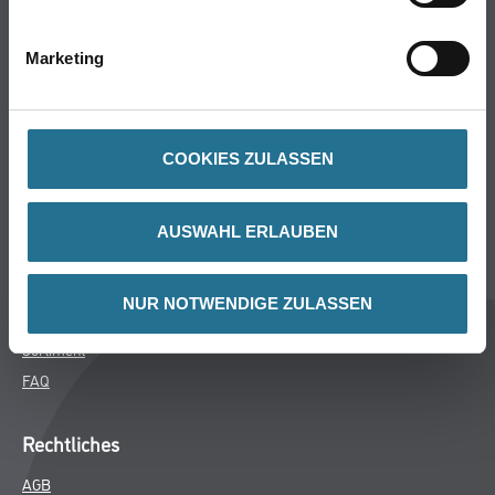
Bodenbeläge
Wand- & Deckenbeläge
Marketing
Werkzeug & Maschinen
Verbrauchsmaterialien
COOKIES ZULASSEN
Späth Knoll GmbH
Unternehmen
AUSWAHL ERLAUBEN
Aktuelles
Services
NUR NOTWENDIGE ZULASSEN
Karriere
Sortiment
FAQ
Rechtliches
AGB