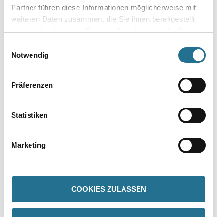
Partner führen diese Informationen möglicherweise mit
Plattenstärke
weiteren Daten zusammen, die Sie ihnen bereitgestellt
haben oder die sie im Rahmen Ihrer Nutzung der Dienste
gesammelt haben.
Einwilligungsauswahl
Notwendig
Umrechnungsfaktoren
Präferenzen
Statistiken
Marketing
PRODUKTEIGENSCHAFTEN
COOKIES ZULASSEN
Produkteigenschaft
- Schnelle Montage