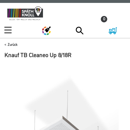
Zum
Zum
Inhalt
Navigationsmenü
0
springen
springen
Zurück
Knauf TB Cleaneo Up 8/18R