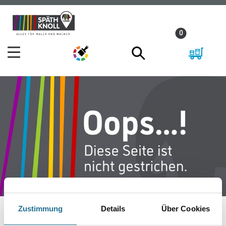
Zum
Zum
Inhalt
Navigationsmenü
0
springen
springen
Zustimmung
Details
Über Cookies