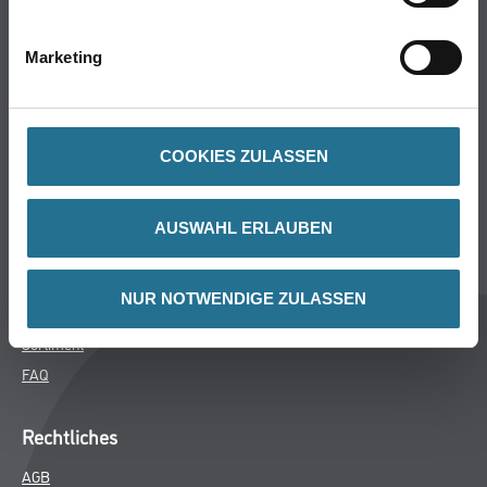
Bodenbeläge
Wand- & Deckenbeläge
Marketing
Werkzeug & Maschinen
Verbrauchsmaterialien
COOKIES ZULASSEN
Späth Knoll GmbH
Unternehmen
AUSWAHL ERLAUBEN
Aktuelles
Services
NUR NOTWENDIGE ZULASSEN
Karriere
Sortiment
FAQ
Rechtliches
AGB