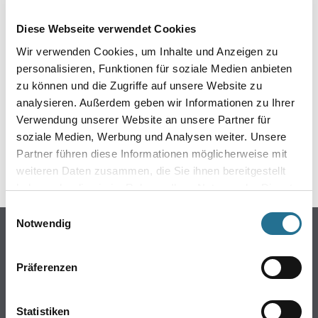
EIN KLEINER ZWISCHENFALL
Diese Webseite verwendet Cookies
IST AUFGETRETEN
Wir verwenden Cookies, um Inhalte und Anzeigen zu
personalisieren, Funktionen für soziale Medien anbieten
Keine Sorge, wir pinseln schon an der Lösung und
zu können und die Zugriffe auf unsere Website zu
werden das Problem so schnell wie möglich beheben.
analysieren. Außerdem geben wir Informationen zu Ihrer
Erkunden Sie in der Zwischenzeit unseren Online-Shop
und lassen Sie sich inspirieren.
Verwendung unserer Website an unsere Partner für
soziale Medien, Werbung und Analysen weiter. Unsere
ZURÜCK ZUM ONLINE-SHOP
Partner führen diese Informationen möglicherweise mit
weiteren Daten zusammen, die Sie ihnen bereitgestellt
haben oder die sie im Rahmen Ihrer Nutzung der Dienste
gesammelt haben.
Einwilligungsauswahl
Notwendig
Online-Shop
Farbe
Präferenzen
WDV-Systeme
Trockenbau
Statistiken
Putze- und Spachtelmassen