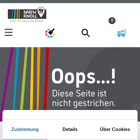
Zum
Zum
Inhalt
Navigationsmenü
0
springen
springen
Zustimmung
Details
Über Cookies