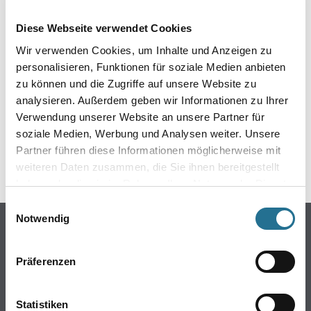
EIN KLEINER ZWISCHENFALL
Diese Webseite verwendet Cookies
IST AUFGETRETEN
Wir verwenden Cookies, um Inhalte und Anzeigen zu
personalisieren, Funktionen für soziale Medien anbieten
Keine Sorge, wir pinseln schon an der Lösung und
zu können und die Zugriffe auf unsere Website zu
werden das Problem so schnell wie möglich beheben.
analysieren. Außerdem geben wir Informationen zu Ihrer
Erkunden Sie in der Zwischenzeit unseren Online-Shop
und lassen Sie sich inspirieren.
Verwendung unserer Website an unsere Partner für
soziale Medien, Werbung und Analysen weiter. Unsere
ZURÜCK ZUM ONLINE-SHOP
Partner führen diese Informationen möglicherweise mit
weiteren Daten zusammen, die Sie ihnen bereitgestellt
haben oder die sie im Rahmen Ihrer Nutzung der Dienste
gesammelt haben.
Einwilligungsauswahl
Notwendig
Online-Shop
Farbe
Präferenzen
WDV-Systeme
Trockenbau
Statistiken
Putze- und Spachtelmassen