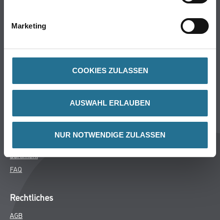
Bodenbeläge
Wand- & Deckenbeläge
Marketing
Werkzeug & Maschinen
Verbrauchsmaterialien
COOKIES ZULASSEN
Späth Knoll GmbH
Unternehmen
AUSWAHL ERLAUBEN
Aktuelles
Services
NUR NOTWENDIGE ZULASSEN
Karriere
Sortiment
FAQ
Rechtliches
AGB