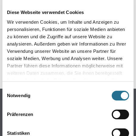
EIN KLEINER ZWISCHENFALL
Diese Webseite verwendet Cookies
IST AUFGETRETEN
Wir verwenden Cookies, um Inhalte und Anzeigen zu
personalisieren, Funktionen für soziale Medien anbieten
Keine Sorge, wir pinseln schon an der Lösung und
zu können und die Zugriffe auf unsere Website zu
werden das Problem so schnell wie möglich beheben.
analysieren. Außerdem geben wir Informationen zu Ihrer
Erkunden Sie in der Zwischenzeit unseren Online-Shop
und lassen Sie sich inspirieren.
Verwendung unserer Website an unsere Partner für
soziale Medien, Werbung und Analysen weiter. Unsere
ZURÜCK ZUM ONLINE-SHOP
Partner führen diese Informationen möglicherweise mit
weiteren Daten zusammen, die Sie ihnen bereitgestellt
haben oder die sie im Rahmen Ihrer Nutzung der Dienste
gesammelt haben.
Einwilligungsauswahl
Notwendig
Online-Shop
Farbe
Präferenzen
WDV-Systeme
Trockenbau
Statistiken
Putze- und Spachtelmassen