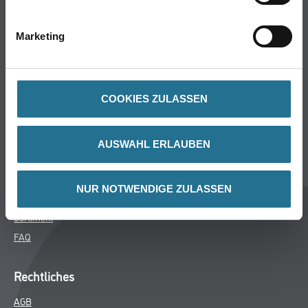
Bodenbeläge
Wand- & Deckenbeläge
Marketing
Werkzeug & Maschinen
Verbrauchsmaterialien
COOKIES ZULASSEN
Späth Knoll GmbH
Unternehmen
AUSWAHL ERLAUBEN
Aktuelles
Services
NUR NOTWENDIGE ZULASSEN
Karriere
Sortiment
FAQ
Rechtliches
AGB