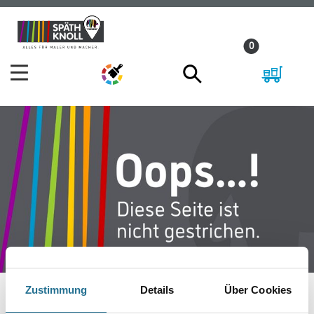
Zum
Zum
Inhalt
Navigationsmenü
0
springen
springen
Zustimmung
Details
Über Cookies