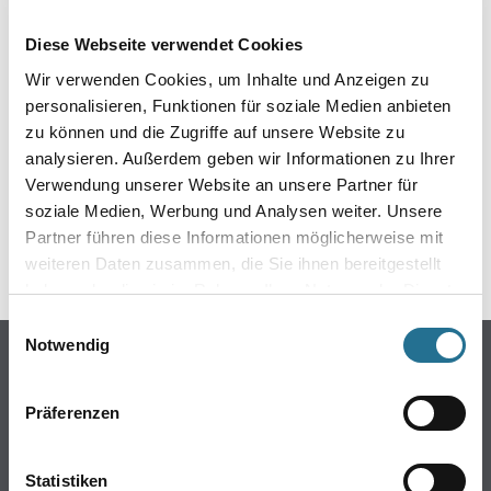
EIN KLEINER ZWISCHENFALL
Diese Webseite verwendet Cookies
IST AUFGETRETEN
Wir verwenden Cookies, um Inhalte und Anzeigen zu
personalisieren, Funktionen für soziale Medien anbieten
Keine Sorge, wir pinseln schon an der Lösung und
zu können und die Zugriffe auf unsere Website zu
werden das Problem so schnell wie möglich beheben.
analysieren. Außerdem geben wir Informationen zu Ihrer
Erkunden Sie in der Zwischenzeit unseren Online-Shop
und lassen Sie sich inspirieren.
Verwendung unserer Website an unsere Partner für
soziale Medien, Werbung und Analysen weiter. Unsere
ZURÜCK ZUM ONLINE-SHOP
Partner führen diese Informationen möglicherweise mit
weiteren Daten zusammen, die Sie ihnen bereitgestellt
haben oder die sie im Rahmen Ihrer Nutzung der Dienste
gesammelt haben.
Einwilligungsauswahl
Notwendig
Online-Shop
Farbe
Präferenzen
WDV-Systeme
Trockenbau
Statistiken
Putze- und Spachtelmassen