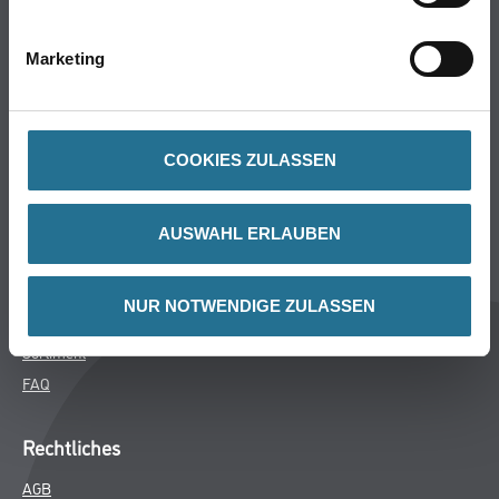
Bodenbeläge
Wand- & Deckenbeläge
Marketing
Werkzeug & Maschinen
Verbrauchsmaterialien
COOKIES ZULASSEN
Späth Knoll GmbH
Unternehmen
AUSWAHL ERLAUBEN
Aktuelles
Services
NUR NOTWENDIGE ZULASSEN
Karriere
Sortiment
FAQ
Rechtliches
AGB