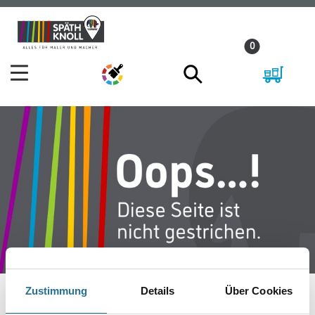
Zum
Zum
Inhalt
Navigationsmenü
0
springen
springen
Zustimmung
Details
Über Cookies