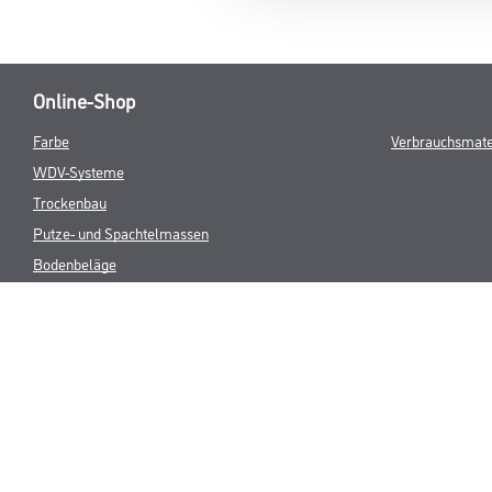
Online-Shop
Farbe
Verbrauchsmate
WDV-Systeme
Trockenbau
Putze- und Spachtelmassen
Bodenbeläge
Wand- & Deckenbeläge
Werkzeug & Maschinen