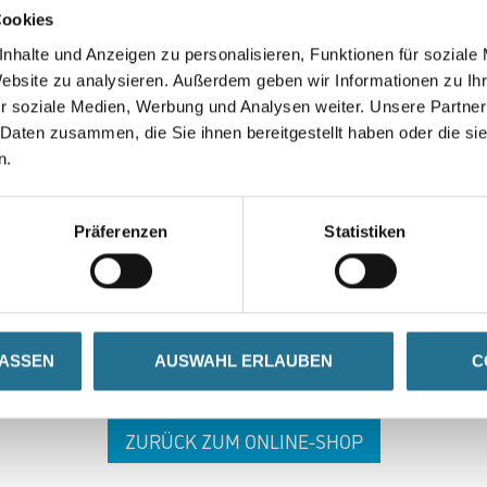
Cookies
nhalte und Anzeigen zu personalisieren, Funktionen für soziale
Website zu analysieren. Außerdem geben wir Informationen zu I
r soziale Medien, Werbung und Analysen weiter. Unsere Partner
 Daten zusammen, die Sie ihnen bereitgestellt haben oder die s
n.
 ZWISCHENFALL IST
Präferenzen
Statistiken
seln schon an der Lösung und werden das Problem so schnell
in der Zwischenzeit unseren Online-Shop und lassen Sie sic
LASSEN
AUSWAHL ERLAUBEN
C
ZURÜCK ZUM ONLINE-SHOP