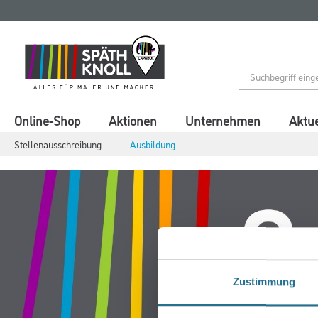
Zum
Zum
Inhalt
Navigationsmenü
springen
springen
Online-Shop
Aktionen
Unternehmen
Aktue
Stellenausschreibung
Ausbildung
Zustimmung