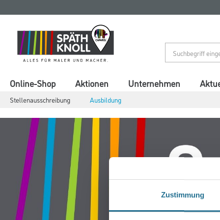
Zum
Zum
Inhalt
Navigationsmenü
springen
springen
Online-Shop
Aktionen
Unternehmen
Aktue
Stellenausschreibung
Ausbildung
Zustimmung