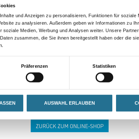
Cookies
nhalte und Anzeigen zu personalisieren, Funktionen für soziale
Website zu analysieren. Außerdem geben wir Informationen zu I
r soziale Medien, Werbung und Analysen weiter. Unsere Partner
 Daten zusammen, die Sie ihnen bereitgestellt haben oder die s
n.
 ZWISCHENFALL IST
Präferenzen
Statistiken
seln schon an der Lösung und werden das Problem so schnell
in der Zwischenzeit unseren Online-Shop und lassen Sie sic
LASSEN
AUSWAHL ERLAUBEN
C
ZURÜCK ZUM ONLINE-SHOP