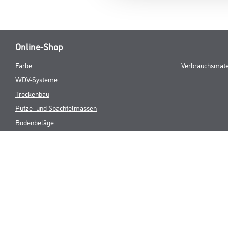
Online-Shop
Farbe
Verbrauchsmate
WDV-Systeme
Trockenbau
Putze- und Spachtelmassen
Bodenbeläge
Wand- & Deckenbeläge
Werkzeug & Maschinen