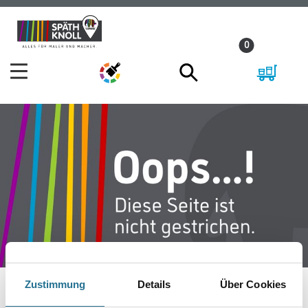
Zum
Zum
Inhalt
Navigationsmenü
0
springen
springen
Zustimmung
Details
Über Cookies