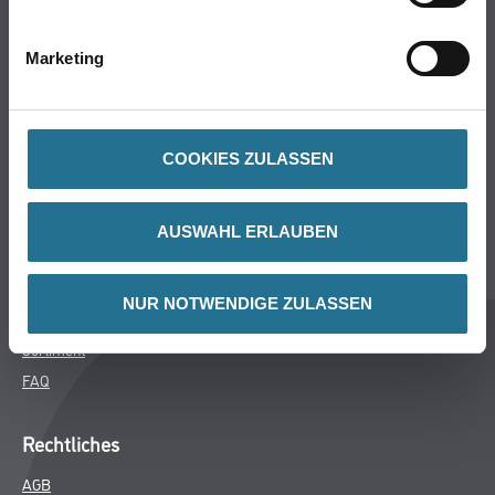
Bodenbeläge
Wand- & Deckenbeläge
Marketing
Werkzeug & Maschinen
Verbrauchsmaterialien
COOKIES ZULASSEN
Späth Knoll GmbH
Unternehmen
AUSWAHL ERLAUBEN
Aktuelles
Services
NUR NOTWENDIGE ZULASSEN
Karriere
Sortiment
FAQ
Rechtliches
AGB