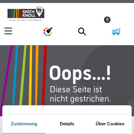
Zum
Zum
Inhalt
Navigationsmenü
0
springen
springen
Zustimmung
Details
Über Cookies