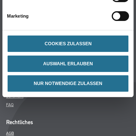
Bodenbeläge
Wand- & Deckenbeläge
Marketing
Werkzeug & Maschinen
Verbrauchsmaterialien
COOKIES ZULASSEN
Späth Knoll GmbH
Unternehmen
AUSWAHL ERLAUBEN
Aktuelles
Services
NUR NOTWENDIGE ZULASSEN
Karriere
Sortiment
FAQ
Rechtliches
AGB