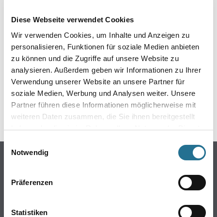
EIN KLEINER ZWISCHENFALL
Diese Webseite verwendet Cookies
IST AUFGETRETEN
Wir verwenden Cookies, um Inhalte und Anzeigen zu
personalisieren, Funktionen für soziale Medien anbieten
Keine Sorge, wir pinseln schon an der Lösung und
zu können und die Zugriffe auf unsere Website zu
werden das Problem so schnell wie möglich beheben.
analysieren. Außerdem geben wir Informationen zu Ihrer
Erkunden Sie in der Zwischenzeit unseren Online-Shop
und lassen Sie sich inspirieren.
Verwendung unserer Website an unsere Partner für
soziale Medien, Werbung und Analysen weiter. Unsere
ZURÜCK ZUM ONLINE-SHOP
Partner führen diese Informationen möglicherweise mit
weiteren Daten zusammen, die Sie ihnen bereitgestellt
haben oder die sie im Rahmen Ihrer Nutzung der Dienste
gesammelt haben.
Einwilligungsauswahl
Notwendig
Online-Shop
Farbe
Präferenzen
WDV-Systeme
Trockenbau
Statistiken
Putze- und Spachtelmassen