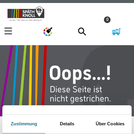
Zum
Zum
Inhalt
Navigationsmenü
0
springen
springen
Zustimmung
Details
Über Cookies