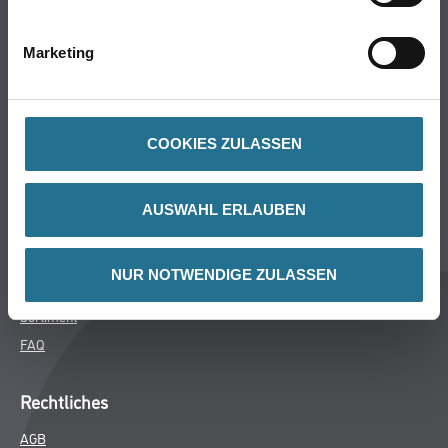
Bodenbeläge
Wand- & Deckenbeläge
Marketing
Werkzeug & Maschinen
Verbrauchsmaterialien
COOKIES ZULASSEN
Späth Knoll GmbH
Unternehmen
AUSWAHL ERLAUBEN
Aktuelles
Services
NUR NOTWENDIGE ZULASSEN
Karriere
Sortiment
FAQ
Rechtliches
AGB