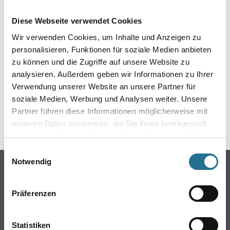
EIN KLEINER ZWISCHENFALL
Diese Webseite verwendet Cookies
IST AUFGETRETEN
Wir verwenden Cookies, um Inhalte und Anzeigen zu
personalisieren, Funktionen für soziale Medien anbieten
Keine Sorge, wir pinseln schon an der Lösung und
zu können und die Zugriffe auf unsere Website zu
werden das Problem so schnell wie möglich beheben.
analysieren. Außerdem geben wir Informationen zu Ihrer
Erkunden Sie in der Zwischenzeit unseren Online-Shop
und lassen Sie sich inspirieren.
Verwendung unserer Website an unsere Partner für
soziale Medien, Werbung und Analysen weiter. Unsere
ZURÜCK ZUM ONLINE-SHOP
Partner führen diese Informationen möglicherweise mit
weiteren Daten zusammen, die Sie ihnen bereitgestellt
haben oder die sie im Rahmen Ihrer Nutzung der Dienste
gesammelt haben.
Einwilligungsauswahl
Notwendig
Online-Shop
Farbe
Präferenzen
WDV-Systeme
Trockenbau
Statistiken
Putze- und Spachtelmassen