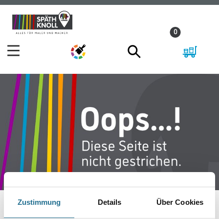
Zum
Zum
Inhalt
Navigationsmenü
0
springen
springen
Zustimmung
Details
Über Cookies