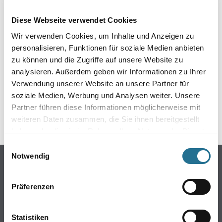
EIN KLEINER ZWISCHENFALL
Diese Webseite verwendet Cookies
IST AUFGETRETEN
Wir verwenden Cookies, um Inhalte und Anzeigen zu
personalisieren, Funktionen für soziale Medien anbieten
Keine Sorge, wir pinseln schon an der Lösung und
zu können und die Zugriffe auf unsere Website zu
werden das Problem so schnell wie möglich beheben.
analysieren. Außerdem geben wir Informationen zu Ihrer
Erkunden Sie in der Zwischenzeit unseren Online-Shop
und lassen Sie sich inspirieren.
Verwendung unserer Website an unsere Partner für
soziale Medien, Werbung und Analysen weiter. Unsere
ZURÜCK ZUM ONLINE-SHOP
Partner führen diese Informationen möglicherweise mit
weiteren Daten zusammen, die Sie ihnen bereitgestellt
haben oder die sie im Rahmen Ihrer Nutzung der Dienste
gesammelt haben.
Einwilligungsauswahl
Notwendig
Online-Shop
Farbe
Präferenzen
WDV-Systeme
Trockenbau
Statistiken
Putze- und Spachtelmassen