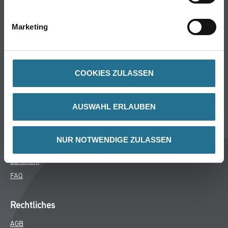
Bodenbeläge
Wand- & Deckenbeläge
Marketing
Werkzeug & Maschinen
Verbrauchsmaterialien
COOKIES ZULASSEN
Späth Knoll GmbH
Unternehmen
AUSWAHL ERLAUBEN
Aktuelles
Services
NUR NOTWENDIGE ZULASSEN
Karriere
Sortiment
FAQ
Rechtliches
AGB