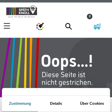
Zum
Zum
Inhalt
Navigationsmenü
0
springen
springen
Zustimmung
Details
Über Cookies