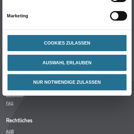
Bodenbeläge
Wand- & Deckenbeläge
Marketing
Werkzeug & Maschinen
Verbrauchsmaterialien
COOKIES ZULASSEN
Späth Knoll GmbH
Unternehmen
AUSWAHL ERLAUBEN
Aktuelles
Services
NUR NOTWENDIGE ZULASSEN
Karriere
Sortiment
FAQ
Rechtliches
AGB