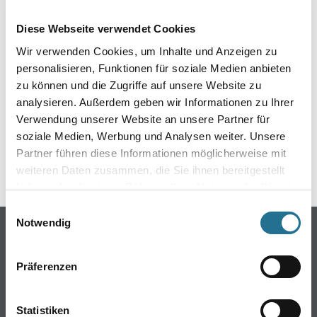
EIN KLEINER ZWISCHENFALL
Diese Webseite verwendet Cookies
IST AUFGETRETEN
Wir verwenden Cookies, um Inhalte und Anzeigen zu
personalisieren, Funktionen für soziale Medien anbieten
Keine Sorge, wir pinseln schon an der Lösung und
zu können und die Zugriffe auf unsere Website zu
werden das Problem so schnell wie möglich beheben.
analysieren. Außerdem geben wir Informationen zu Ihrer
Erkunden Sie in der Zwischenzeit unseren Online-Shop
und lassen Sie sich inspirieren.
Verwendung unserer Website an unsere Partner für
soziale Medien, Werbung und Analysen weiter. Unsere
ZURÜCK ZUM ONLINE-SHOP
Partner führen diese Informationen möglicherweise mit
weiteren Daten zusammen, die Sie ihnen bereitgestellt
haben oder die sie im Rahmen Ihrer Nutzung der Dienste
gesammelt haben.
Einwilligungsauswahl
Notwendig
Online-Shop
Farbe
Präferenzen
WDV-Systeme
Trockenbau
Statistiken
Putze- und Spachtelmassen