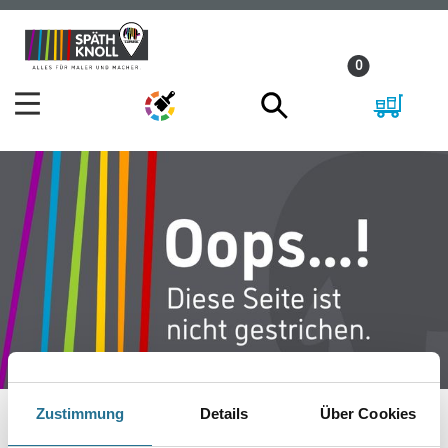
Zum
Zum
Inhalt
Navigationsmenü
0
springen
springen
Zustimmung
Details
Über Cookies