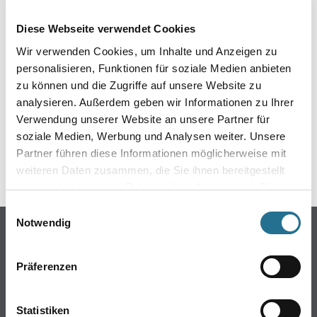
EIN KLEINER ZWISCHENFALL
Diese Webseite verwendet Cookies
IST AUFGETRETEN
Wir verwenden Cookies, um Inhalte und Anzeigen zu
personalisieren, Funktionen für soziale Medien anbieten
Keine Sorge, wir pinseln schon an der Lösung und
zu können und die Zugriffe auf unsere Website zu
werden das Problem so schnell wie möglich beheben.
analysieren. Außerdem geben wir Informationen zu Ihrer
Erkunden Sie in der Zwischenzeit unseren Online-Shop
und lassen Sie sich inspirieren.
Verwendung unserer Website an unsere Partner für
soziale Medien, Werbung und Analysen weiter. Unsere
ZURÜCK ZUM ONLINE-SHOP
Partner führen diese Informationen möglicherweise mit
weiteren Daten zusammen, die Sie ihnen bereitgestellt
haben oder die sie im Rahmen Ihrer Nutzung der Dienste
gesammelt haben.
Einwilligungsauswahl
Notwendig
Online-Shop
Farbe
Präferenzen
WDV-Systeme
Trockenbau
Statistiken
Putze- und Spachtelmassen