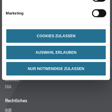
Bodenbeläge
Wand- & Deckenbeläge
Marketing
Werkzeug & Maschinen
Verbrauchsmaterialien
COOKIES ZULASSEN
Späth Knoll GmbH
Unternehmen
AUSWAHL ERLAUBEN
Aktuelles
Services
NUR NOTWENDIGE ZULASSEN
Karriere
Sortiment
FAQ
Rechtliches
AGB