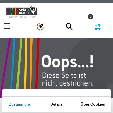
Zum
Zum
Inhalt
Navigationsmenü
0
springen
springen
Zustimmung
Details
Über Cookies