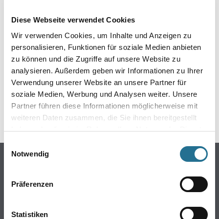
EIN KLEINER ZWISCHENFALL
Diese Webseite verwendet Cookies
IST AUFGETRETEN
Wir verwenden Cookies, um Inhalte und Anzeigen zu
personalisieren, Funktionen für soziale Medien anbieten
Keine Sorge, wir pinseln schon an der Lösung und
zu können und die Zugriffe auf unsere Website zu
werden das Problem so schnell wie möglich beheben.
analysieren. Außerdem geben wir Informationen zu Ihrer
Erkunden Sie in der Zwischenzeit unseren Online-Shop
und lassen Sie sich inspirieren.
Verwendung unserer Website an unsere Partner für
soziale Medien, Werbung und Analysen weiter. Unsere
ZURÜCK ZUM ONLINE-SHOP
Partner führen diese Informationen möglicherweise mit
weiteren Daten zusammen, die Sie ihnen bereitgestellt
haben oder die sie im Rahmen Ihrer Nutzung der Dienste
gesammelt haben.
Einwilligungsauswahl
Notwendig
Online-Shop
Farbe
Präferenzen
WDV-Systeme
Trockenbau
Statistiken
Putze- und Spachtelmassen