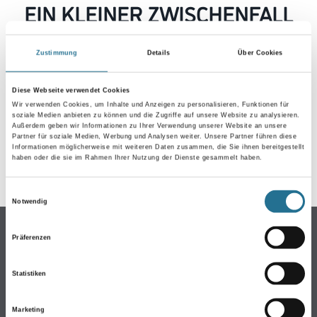
EIN KLEINER ZWISCHENFALL
IST AUFGETRETEN
Zustimmung
Details
Über Cookies
Keine Sorge, wir pinseln schon an der Lösung und
werden das Problem so schnell wie möglich beheben.
Diese Webseite verwendet Cookies
Erkunden Sie in der Zwischenzeit unseren Online-Shop
Wir verwenden Cookies, um Inhalte und Anzeigen zu personalisieren, Funktionen für
soziale Medien anbieten zu können und die Zugriffe auf unsere Website zu analysieren.
und lassen Sie sich inspirieren.
Außerdem geben wir Informationen zu Ihrer Verwendung unserer Website an unsere
Partner für soziale Medien, Werbung und Analysen weiter. Unsere Partner führen diese
ZURÜCK ZUM ONLINE-SHOP
Informationen möglicherweise mit weiteren Daten zusammen, die Sie ihnen bereitgestellt
haben oder die sie im Rahmen Ihrer Nutzung der Dienste gesammelt haben.
Einwilligungsauswahl
Notwendig
Online-Shop
Präferenzen
Farbe
WDV-Systeme
Statistiken
Trockenbau
Marketing
Putze- und Spachtelmassen