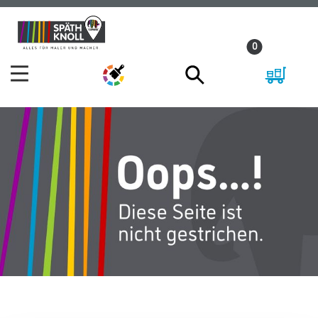
Zum
Zum
Inhalt
Navigationsmenü
0
springen
springen