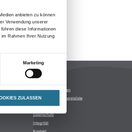
 wie möglich beheben.
 Medien anbieten zu können
h inspirieren.
hrer Verwendung unserer
 führen diese Informationen
ie im Rahmen Ihrer Nutzung
Marketing
Rechtliches
AGB
OOKIES ZULASSEN
Nutzungsbedingungen
Logistik- und Servicepreisliste
Impressum
Datenschutz
Integrität