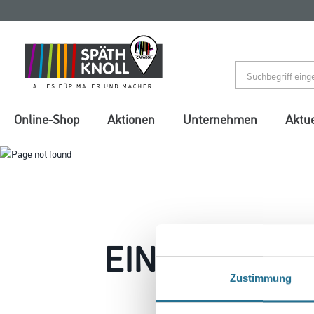
Zum
Zum
Inhalt
Navigationsmenü
springen
springen
Online-Shop
Aktionen
Unternehmen
Aktue
Stellenausschreibung
Ausbildung
EIN KLEINER
Zustimmung