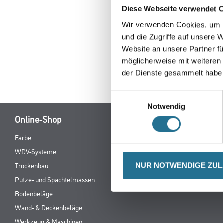
Diese Webseite verwendet 
Keine Sorge, wir pin
Wir verwenden Cookies, um I
Erkunden Sie 
und die Zugriffe auf unsere 
Website an unsere Partner fü
möglicherweise mit weiteren
der Dienste gesammelt habe
Einwilligungsauswahl
Notwendig
Online-Shop
Farbe
Verbrauchsmate
NUR NOTWENDIGE ZU
WDV-Systeme
Trockenbau
Putze- und Spachtelmassen
Bodenbeläge
Wand- & Deckenbeläge