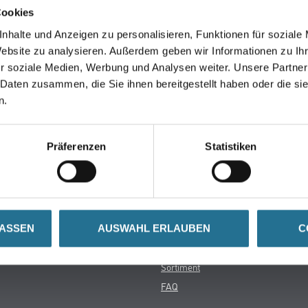
Cookies
seln schon an der Lösung und werden das Problem so schnell
nhalte und Anzeigen zu personalisieren, Funktionen für soziale
in der Zwischenzeit unseren Online-Shop und lassen Sie sic
Website zu analysieren. Außerdem geben wir Informationen zu I
r soziale Medien, Werbung und Analysen weiter. Unsere Partner
 Daten zusammen, die Sie ihnen bereitgestellt haben oder die s
ZURÜCK ZUM ONLINE-SHOP
n.
Präferenzen
Statistiken
Späth Knoll GmbH
rialien
Unternehmen
LASSEN
AUSWAHL ERLAUBEN
C
Aktuelles
Services
Karriere
Sortiment
FAQ