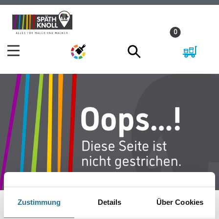
Zum
Zum
Inhalt
Navigationsmenü
0
springen
springen
Zustimmung
Details
Über Cookies