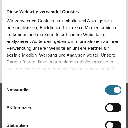
EIN KLEINER ZWISCHENFALL
Diese Webseite verwendet Cookies
IST AUFGETRETEN
Wir verwenden Cookies, um Inhalte und Anzeigen zu
personalisieren, Funktionen für soziale Medien anbieten
Keine Sorge, wir pinseln schon an der Lösung und
zu können und die Zugriffe auf unsere Website zu
werden das Problem so schnell wie möglich beheben.
analysieren. Außerdem geben wir Informationen zu Ihrer
Erkunden Sie in der Zwischenzeit unseren Online-Shop
und lassen Sie sich inspirieren.
Verwendung unserer Website an unsere Partner für
soziale Medien, Werbung und Analysen weiter. Unsere
ZURÜCK ZUM ONLINE-SHOP
Partner führen diese Informationen möglicherweise mit
weiteren Daten zusammen, die Sie ihnen bereitgestellt
haben oder die sie im Rahmen Ihrer Nutzung der Dienste
gesammelt haben.
Einwilligungsauswahl
Notwendig
Online-Shop
Farbe
Präferenzen
WDV-Systeme
Trockenbau
Statistiken
Putze- und Spachtelmassen