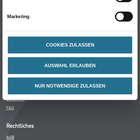
Bodenbeläge
Wand- & Deckenbeläge
Marketing
Werkzeug & Maschinen
Verbrauchsmaterialien
COOKIES ZULASSEN
Späth Knoll GmbH
Unternehmen
AUSWAHL ERLAUBEN
Aktuelles
Services
NUR NOTWENDIGE ZULASSEN
Karriere
Sortiment
FAQ
Rechtliches
AGB