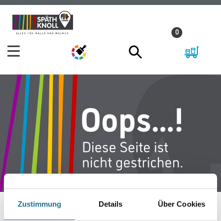
Zum
Zum
Inhalt
Navigationsmenü
0
springen
springen
Zustimmung
Details
Über Cookies