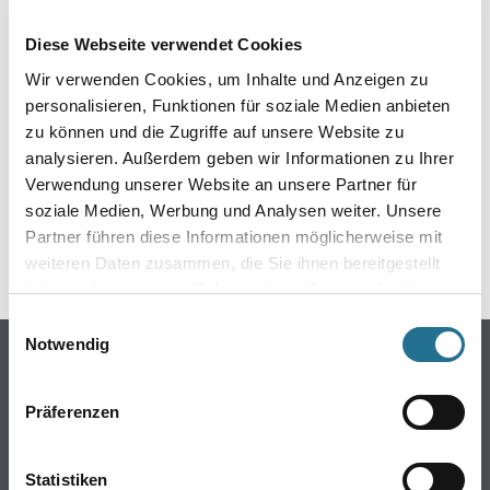
EIN KLEINER ZWISCHENFALL
Diese Webseite verwendet Cookies
IST AUFGETRETEN
Wir verwenden Cookies, um Inhalte und Anzeigen zu
personalisieren, Funktionen für soziale Medien anbieten
Keine Sorge, wir pinseln schon an der Lösung und
zu können und die Zugriffe auf unsere Website zu
werden das Problem so schnell wie möglich beheben.
analysieren. Außerdem geben wir Informationen zu Ihrer
Erkunden Sie in der Zwischenzeit unseren Online-Shop
und lassen Sie sich inspirieren.
Verwendung unserer Website an unsere Partner für
soziale Medien, Werbung und Analysen weiter. Unsere
ZURÜCK ZUM ONLINE-SHOP
Partner führen diese Informationen möglicherweise mit
weiteren Daten zusammen, die Sie ihnen bereitgestellt
haben oder die sie im Rahmen Ihrer Nutzung der Dienste
gesammelt haben.
Einwilligungsauswahl
Notwendig
Online-Shop
Farbe
Präferenzen
WDV-Systeme
Trockenbau
Statistiken
Putze- und Spachtelmassen