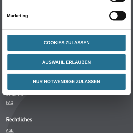
Bodenbeläge
Wand- & Deckenbeläge
Marketing
Werkzeug & Maschinen
Verbrauchsmaterialien
COOKIES ZULASSEN
Späth Knoll GmbH
Unternehmen
AUSWAHL ERLAUBEN
Aktuelles
Services
NUR NOTWENDIGE ZULASSEN
Karriere
Sortiment
FAQ
Rechtliches
AGB