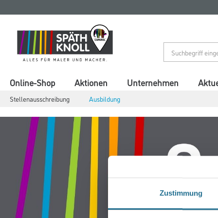
Zum
Zum
Inhalt
Navigationsmenü
springen
springen
Online-Shop
Aktionen
Unternehmen
Aktue
Stellenausschreibung
Ausbildung
Zustimmung