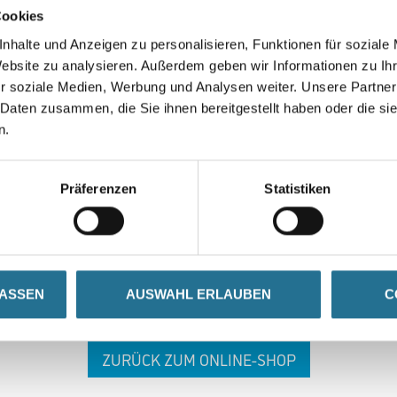
Cookies
nhalte und Anzeigen zu personalisieren, Funktionen für soziale
Website zu analysieren. Außerdem geben wir Informationen zu I
r soziale Medien, Werbung und Analysen weiter. Unsere Partner
 Daten zusammen, die Sie ihnen bereitgestellt haben oder die s
n.
 ZWISCHENFALL IST
Präferenzen
Statistiken
seln schon an der Lösung und werden das Problem so schnell
in der Zwischenzeit unseren Online-Shop und lassen Sie sic
LASSEN
AUSWAHL ERLAUBEN
C
ZURÜCK ZUM ONLINE-SHOP