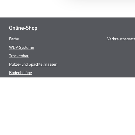
Online-Shop
Farbe
Verbrauchsmate
WDV-Systeme
Trockenbau
Putze- und Spachtelmassen
Bodenbeläge
Wand- & Deckenbeläge
Werkzeug & Maschinen