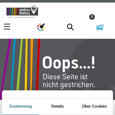
Zum
Zum
Inhalt
Navigationsmenü
0
springen
springen
Zustimmung
Details
Über Cookies