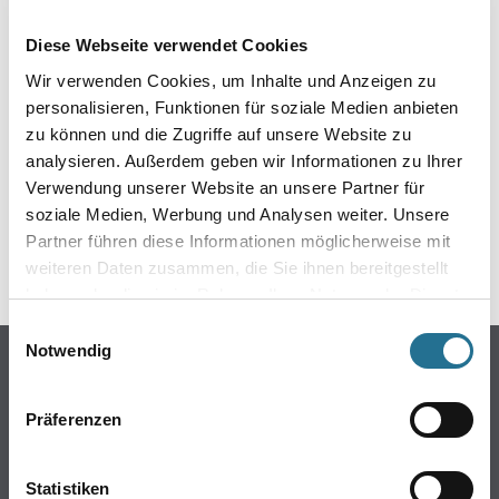
EIN KLEINER ZWISCHENFALL
Diese Webseite verwendet Cookies
IST AUFGETRETEN
Wir verwenden Cookies, um Inhalte und Anzeigen zu
personalisieren, Funktionen für soziale Medien anbieten
Keine Sorge, wir pinseln schon an der Lösung und
zu können und die Zugriffe auf unsere Website zu
werden das Problem so schnell wie möglich beheben.
analysieren. Außerdem geben wir Informationen zu Ihrer
Erkunden Sie in der Zwischenzeit unseren Online-Shop
und lassen Sie sich inspirieren.
Verwendung unserer Website an unsere Partner für
soziale Medien, Werbung und Analysen weiter. Unsere
ZURÜCK ZUM ONLINE-SHOP
Partner führen diese Informationen möglicherweise mit
weiteren Daten zusammen, die Sie ihnen bereitgestellt
haben oder die sie im Rahmen Ihrer Nutzung der Dienste
gesammelt haben.
Einwilligungsauswahl
Notwendig
Online-Shop
Farbe
Präferenzen
WDV-Systeme
Trockenbau
Statistiken
Putze- und Spachtelmassen