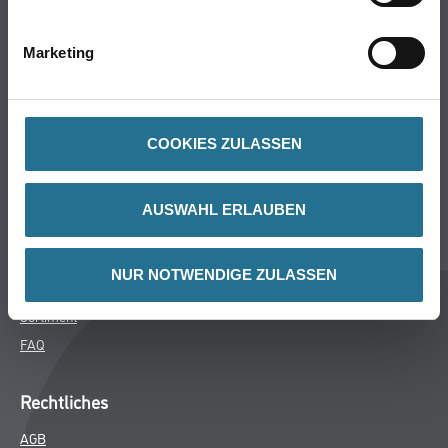
Bodenbeläge
Wand- & Deckenbeläge
Marketing
Werkzeug & Maschinen
Verbrauchsmaterialien
COOKIES ZULASSEN
Späth Knoll GmbH
Unternehmen
AUSWAHL ERLAUBEN
Aktuelles
Services
NUR NOTWENDIGE ZULASSEN
Karriere
Sortiment
FAQ
Rechtliches
AGB