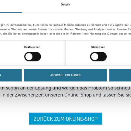
Details
gen zu personalisieren, Funktionen für soziale Medien anbieten zu können und die Zugriffe auf
 unserer Website an unsere Partner für soziale Medien, Werbung und Analysen weiter. Unsere Pa
 die Sie ihnen bereitgestellt haben oder die sie im Rahmen Ihrer Nutzung der Dienste gesamme
Präferenzen
Statistiken
 ZWISCHENFALL IST
N
AUSWAHL ERLAUBEN
seln schon an der Lösung und werden das Problem so schnell
in der Zwischenzeit unseren Online-Shop und lassen Sie sic
ZURÜCK ZUM ONLINE-SHOP