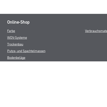
Online-Shop
Farbe
Verbrauchsmate
WDV-Systeme
Trockenbau
Putze- und Spachtelmassen
Bodenbeläge
Wand- & Deckenbeläge
Werkzeug & Maschinen