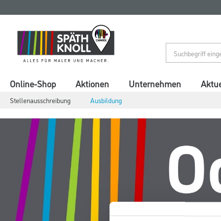
Zum
Zum
Inhalt
Navigationsmenü
springen
springen
Online-Shop
Aktionen
Unternehmen
Aktue
Stellenausschreibung
Ausbildung