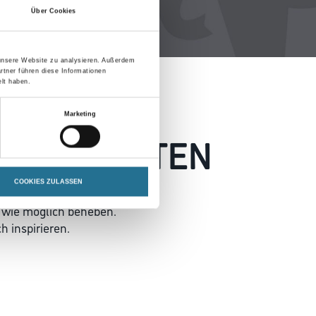
Über Cookies
 unsere Website zu analysieren. Außerdem
rtner führen diese Informationen
lt haben.
Marketing
 AUFGETRETEN
COOKIES ZULASSEN
 wie möglich beheben.
h inspirieren.