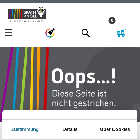
Zum
Zum
Inhalt
Navigationsmenü
0
springen
springen
Zustimmung
Details
Über Cookies