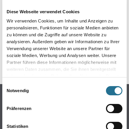
EIN KLEINER ZWISCHENFALL
Diese Webseite verwendet Cookies
IST AUFGETRETEN
Wir verwenden Cookies, um Inhalte und Anzeigen zu
personalisieren, Funktionen für soziale Medien anbieten
Keine Sorge, wir pinseln schon an der Lösung und
zu können und die Zugriffe auf unsere Website zu
werden das Problem so schnell wie möglich beheben.
analysieren. Außerdem geben wir Informationen zu Ihrer
Erkunden Sie in der Zwischenzeit unseren Online-Shop
und lassen Sie sich inspirieren.
Verwendung unserer Website an unsere Partner für
soziale Medien, Werbung und Analysen weiter. Unsere
ZURÜCK ZUM ONLINE-SHOP
Partner führen diese Informationen möglicherweise mit
weiteren Daten zusammen, die Sie ihnen bereitgestellt
haben oder die sie im Rahmen Ihrer Nutzung der Dienste
gesammelt haben.
Einwilligungsauswahl
Notwendig
Online-Shop
Farbe
Präferenzen
WDV-Systeme
Trockenbau
Statistiken
Putze- und Spachtelmassen