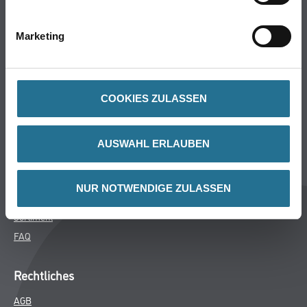
Bodenbeläge
Wand- & Deckenbeläge
Marketing
Werkzeug & Maschinen
Verbrauchsmaterialien
COOKIES ZULASSEN
Späth Knoll GmbH
Unternehmen
AUSWAHL ERLAUBEN
Aktuelles
Services
NUR NOTWENDIGE ZULASSEN
Karriere
Sortiment
FAQ
Rechtliches
AGB