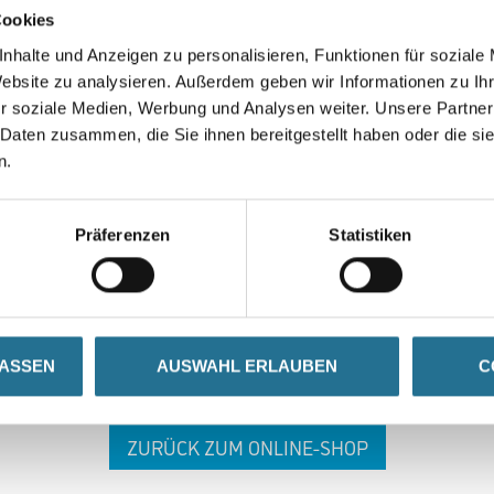
Cookies
nhalte und Anzeigen zu personalisieren, Funktionen für soziale
Website zu analysieren. Außerdem geben wir Informationen zu I
r soziale Medien, Werbung und Analysen weiter. Unsere Partner
 Daten zusammen, die Sie ihnen bereitgestellt haben oder die s
n.
 ZWISCHENFALL IST
Präferenzen
Statistiken
seln schon an der Lösung und werden das Problem so schnell
in der Zwischenzeit unseren Online-Shop und lassen Sie sic
LASSEN
AUSWAHL ERLAUBEN
C
ZURÜCK ZUM ONLINE-SHOP