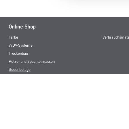
Online-Shop
Farbe
Verbrauchsmate
WDV-Systeme
Trockenbau
Putze- und Spachtelmassen
Bodenbeläge
Wand- & Deckenbeläge
Werkzeug & Maschinen