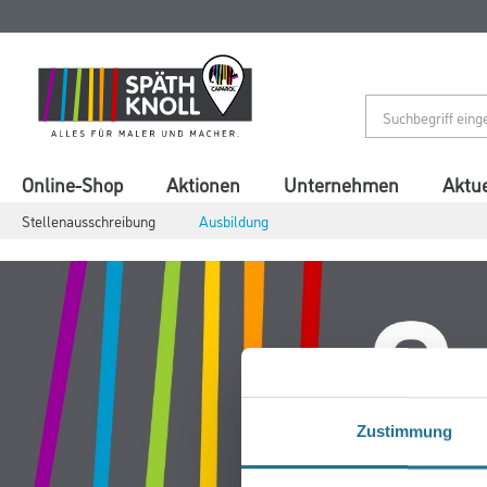
Zum
Zum
Inhalt
Navigationsmenü
springen
springen
Online-Shop
Aktionen
Unternehmen
Aktue
Stellenausschreibung
Ausbildung
Zustimmung