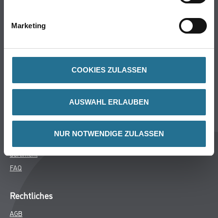
Bodenbeläge
Wand- & Deckenbeläge
Marketing
Werkzeug & Maschinen
Verbrauchsmaterialien
COOKIES ZULASSEN
Späth Knoll GmbH
Unternehmen
AUSWAHL ERLAUBEN
Aktuelles
Services
NUR NOTWENDIGE ZULASSEN
Karriere
Sortiment
FAQ
Rechtliches
AGB