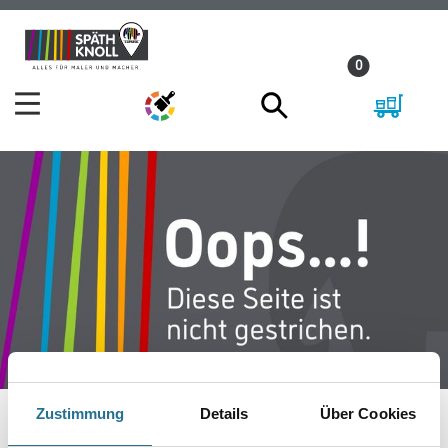
Zum
Zum
Inhalt
Navigationsmenü
0
springen
springen
Zustimmung
Details
Über Cookies