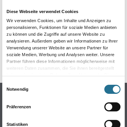
EIN KLEINER ZWISCHENFALL
Diese Webseite verwendet Cookies
IST AUFGETRETEN
Wir verwenden Cookies, um Inhalte und Anzeigen zu
personalisieren, Funktionen für soziale Medien anbieten
Keine Sorge, wir pinseln schon an der Lösung und
zu können und die Zugriffe auf unsere Website zu
werden das Problem so schnell wie möglich beheben.
analysieren. Außerdem geben wir Informationen zu Ihrer
Erkunden Sie in der Zwischenzeit unseren Online-Shop
und lassen Sie sich inspirieren.
Verwendung unserer Website an unsere Partner für
soziale Medien, Werbung und Analysen weiter. Unsere
ZURÜCK ZUM ONLINE-SHOP
Partner führen diese Informationen möglicherweise mit
weiteren Daten zusammen, die Sie ihnen bereitgestellt
haben oder die sie im Rahmen Ihrer Nutzung der Dienste
gesammelt haben.
Einwilligungsauswahl
Notwendig
Online-Shop
Farbe
Präferenzen
WDV-Systeme
Trockenbau
Statistiken
Putze- und Spachtelmassen