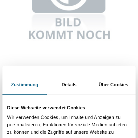
Abbildung ähnlich
Zustimmung
Details
Über Cookies
Bitte einloggen, um Preise zu sehen
Knauf UA-Profil C3 50/40/2 Sonderlänge
Diese Webseite verwendet Cookies
Art-Nr.:
1065-002854
Wir verwenden Cookies, um Inhalte und Anzeigen zu
Umrechnungsfaktoren
personalisieren, Funktionen für soziale Medien anbieten
zu können und die Zugriffe auf unsere Website zu