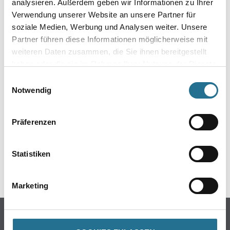
analysieren. Außerdem geben wir Informationen zu Ihrer
Verwendung unserer Website an unsere Partner für
soziale Medien, Werbung und Analysen weiter. Unsere
Partner führen diese Informationen möglicherweise mit
weiteren Daten zusammen, die Sie ihnen bereitgestellt
haben oder die sie im Rahmen Ihrer Nutzung der Dienste
gesammelt haben.
Einwilligungsauswahl
ZUSATZINFOS
Notwendig
EAN
Präferenzen
4003982329738
Statistiken
GEFAHRENHINWEISE
Marketing
Online-Shop