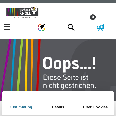
Zum
Zum
Inhalt
Navigationsmenü
0
springen
springen
Zustimmung
Details
Über Cookies