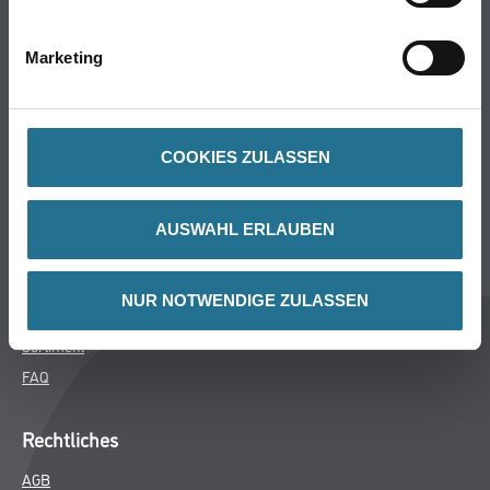
Bodenbeläge
Wand- & Deckenbeläge
Marketing
Werkzeug & Maschinen
Verbrauchsmaterialien
COOKIES ZULASSEN
Späth Knoll GmbH
Unternehmen
AUSWAHL ERLAUBEN
Aktuelles
Services
NUR NOTWENDIGE ZULASSEN
Karriere
Sortiment
FAQ
Rechtliches
AGB