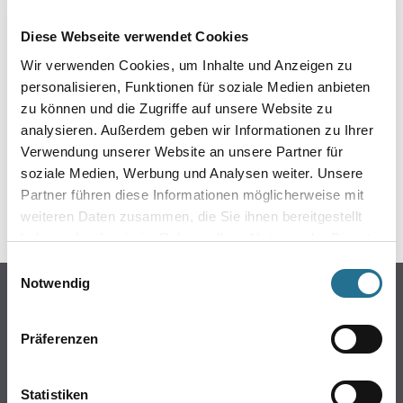
EIN KLEINER ZWISCHENFALL
Diese Webseite verwendet Cookies
IST AUFGETRETEN
Wir verwenden Cookies, um Inhalte und Anzeigen zu
personalisieren, Funktionen für soziale Medien anbieten
Keine Sorge, wir pinseln schon an der Lösung und
zu können und die Zugriffe auf unsere Website zu
werden das Problem so schnell wie möglich beheben.
analysieren. Außerdem geben wir Informationen zu Ihrer
Erkunden Sie in der Zwischenzeit unseren Online-Shop
und lassen Sie sich inspirieren.
Verwendung unserer Website an unsere Partner für
soziale Medien, Werbung und Analysen weiter. Unsere
ZURÜCK ZUM ONLINE-SHOP
Partner führen diese Informationen möglicherweise mit
weiteren Daten zusammen, die Sie ihnen bereitgestellt
haben oder die sie im Rahmen Ihrer Nutzung der Dienste
gesammelt haben.
Einwilligungsauswahl
Notwendig
Online-Shop
Farbe
Präferenzen
WDV-Systeme
Trockenbau
Statistiken
Putze- und Spachtelmassen