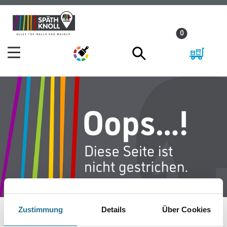
Zum
Zum
Inhalt
Navigationsmenü
0
springen
springen
Zustimmung
Details
Über Cookies