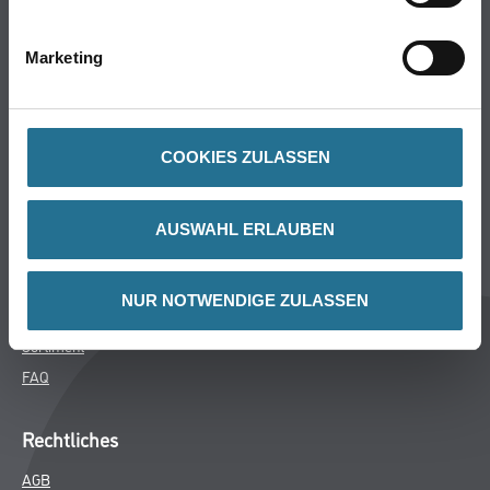
Bodenbeläge
Wand- & Deckenbeläge
Marketing
Werkzeug & Maschinen
Verbrauchsmaterialien
COOKIES ZULASSEN
Späth Knoll GmbH
Unternehmen
AUSWAHL ERLAUBEN
Aktuelles
Services
NUR NOTWENDIGE ZULASSEN
Karriere
Sortiment
FAQ
Rechtliches
AGB