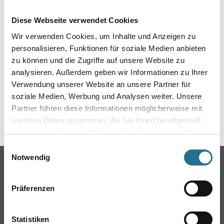
EIN KLEINER ZWISCHENFALL
Diese Webseite verwendet Cookies
IST AUFGETRETEN
Wir verwenden Cookies, um Inhalte und Anzeigen zu
personalisieren, Funktionen für soziale Medien anbieten
Keine Sorge, wir pinseln schon an der Lösung und
zu können und die Zugriffe auf unsere Website zu
werden das Problem so schnell wie möglich beheben.
analysieren. Außerdem geben wir Informationen zu Ihrer
Erkunden Sie in der Zwischenzeit unseren Online-Shop
und lassen Sie sich inspirieren.
Verwendung unserer Website an unsere Partner für
soziale Medien, Werbung und Analysen weiter. Unsere
ZURÜCK ZUM ONLINE-SHOP
Partner führen diese Informationen möglicherweise mit
weiteren Daten zusammen, die Sie ihnen bereitgestellt
haben oder die sie im Rahmen Ihrer Nutzung der Dienste
gesammelt haben.
Einwilligungsauswahl
Notwendig
Online-Shop
Farbe
Präferenzen
WDV-Systeme
Trockenbau
Statistiken
Putze- und Spachtelmassen