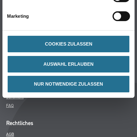
Bodenbeläge
Wand- & Deckenbeläge
Marketing
Werkzeug & Maschinen
Verbrauchsmaterialien
COOKIES ZULASSEN
Späth Knoll GmbH
Unternehmen
AUSWAHL ERLAUBEN
Aktuelles
Services
NUR NOTWENDIGE ZULASSEN
Karriere
Sortiment
FAQ
Rechtliches
AGB