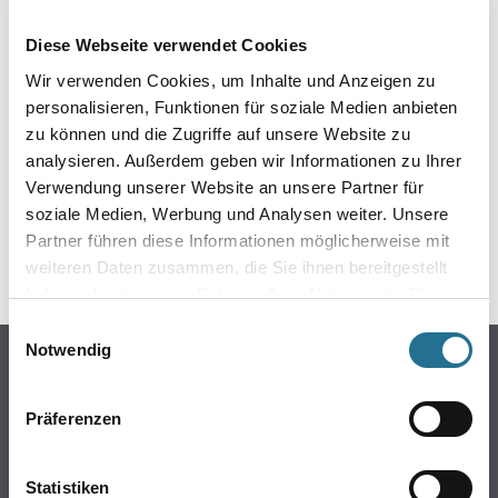
EIN KLEINER ZWISCHENFALL
Diese Webseite verwendet Cookies
IST AUFGETRETEN
Wir verwenden Cookies, um Inhalte und Anzeigen zu
personalisieren, Funktionen für soziale Medien anbieten
Keine Sorge, wir pinseln schon an der Lösung und
zu können und die Zugriffe auf unsere Website zu
werden das Problem so schnell wie möglich beheben.
analysieren. Außerdem geben wir Informationen zu Ihrer
Erkunden Sie in der Zwischenzeit unseren Online-Shop
und lassen Sie sich inspirieren.
Verwendung unserer Website an unsere Partner für
soziale Medien, Werbung und Analysen weiter. Unsere
ZURÜCK ZUM ONLINE-SHOP
Partner führen diese Informationen möglicherweise mit
weiteren Daten zusammen, die Sie ihnen bereitgestellt
haben oder die sie im Rahmen Ihrer Nutzung der Dienste
gesammelt haben.
Einwilligungsauswahl
Notwendig
Online-Shop
Farbe
Präferenzen
WDV-Systeme
Trockenbau
Statistiken
Putze- und Spachtelmassen