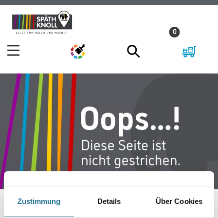
Zum
Zum
Inhalt
Navigationsmenü
0
springen
springen
Zustimmung
Details
Über Cookies