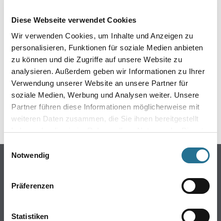
EIN KLEINER ZWISCHENFALL
Diese Webseite verwendet Cookies
IST AUFGETRETEN
Wir verwenden Cookies, um Inhalte und Anzeigen zu
personalisieren, Funktionen für soziale Medien anbieten
Keine Sorge, wir pinseln schon an der Lösung und
zu können und die Zugriffe auf unsere Website zu
werden das Problem so schnell wie möglich beheben.
analysieren. Außerdem geben wir Informationen zu Ihrer
Erkunden Sie in der Zwischenzeit unseren Online-Shop
und lassen Sie sich inspirieren.
Verwendung unserer Website an unsere Partner für
soziale Medien, Werbung und Analysen weiter. Unsere
ZURÜCK ZUM ONLINE-SHOP
Partner führen diese Informationen möglicherweise mit
weiteren Daten zusammen, die Sie ihnen bereitgestellt
haben oder die sie im Rahmen Ihrer Nutzung der Dienste
gesammelt haben.
Einwilligungsauswahl
Notwendig
Online-Shop
Farbe
Präferenzen
WDV-Systeme
Trockenbau
Statistiken
Putze- und Spachtelmassen