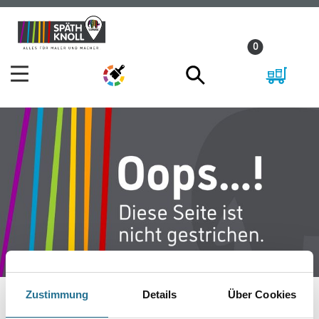
Zum
Zum
Inhalt
Navigationsmenü
0
springen
springen
Zustimmung
Details
Über Cookies