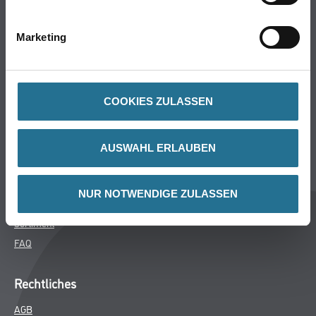
Bodenbeläge
Wand- & Deckenbeläge
Marketing
Werkzeug & Maschinen
Verbrauchsmaterialien
COOKIES ZULASSEN
Späth Knoll GmbH
Unternehmen
AUSWAHL ERLAUBEN
Aktuelles
Services
NUR NOTWENDIGE ZULASSEN
Karriere
Sortiment
FAQ
Rechtliches
AGB