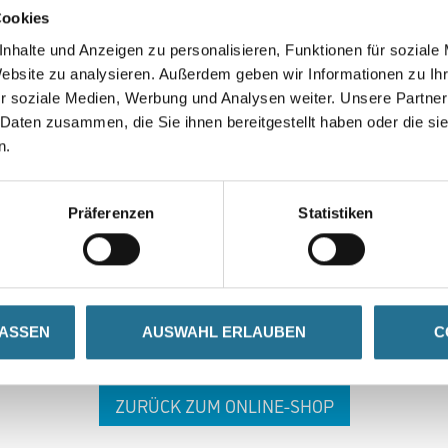
Cookies
nhalte und Anzeigen zu personalisieren, Funktionen für soziale
Website zu analysieren. Außerdem geben wir Informationen zu I
r soziale Medien, Werbung und Analysen weiter. Unsere Partner
 Daten zusammen, die Sie ihnen bereitgestellt haben oder die s
n.
 ZWISCHENFALL IST
Präferenzen
Statistiken
seln schon an der Lösung und werden das Problem so schnell
in der Zwischenzeit unseren Online-Shop und lassen Sie sic
LASSEN
AUSWAHL ERLAUBEN
C
ZURÜCK ZUM ONLINE-SHOP