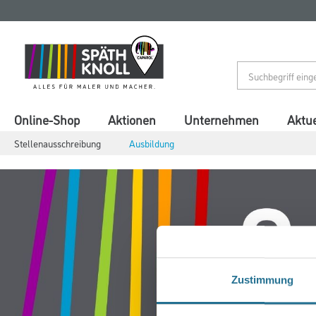
Zum
Zum
Inhalt
Navigationsmenü
springen
springen
Online-Shop
Aktionen
Unternehmen
Aktue
Stellenausschreibung
Ausbildung
Zustimmung