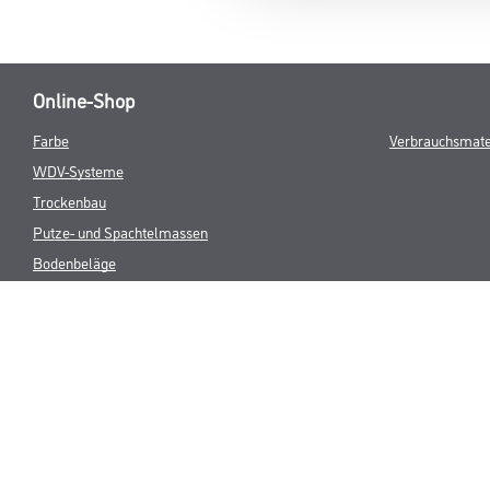
Online-Shop
Farbe
Verbrauchsmate
WDV-Systeme
Trockenbau
Putze- und Spachtelmassen
Bodenbeläge
Wand- & Deckenbeläge
Werkzeug & Maschinen